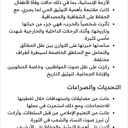
الأزمة الإنسانية، بما في ذلك حالات وفاة الأطفال.
كانت مقتنعة بأهمية التوثيق الحي لما يجري، مع
الحفاظ على الشفافية والمصداقية.
تأثرت شخصياً بالحرب، فهي جزء من حياتها
وتاريخها، وأثناء الرحلات الداخلية والخارجية شهدت
مآسي كثيرة.
ساعدتها خبرتها على التوازن بين نقل الحقائق
والتعامل مع المناطق الخاضعة لسيطرة أطراف
مختلفة.
ركزت على نقل صوت المواطنين، وخاصة المنكوبين
والإبادة الجماعية، لتوثيق التاريخ.
التحديات والصراعات
عانت من مضايقات واستهدافات خلال تغطيتها
للاحتجاجات، ومع ذلك استمرت في عملها.
عانت من التعتيم الإعلامي من قبل السلطات، وأرادت
أن تبرز صوت النساء والشعب في الثورة.
أكدت على أهمية التوثيق والحفاظ على الأرشيف